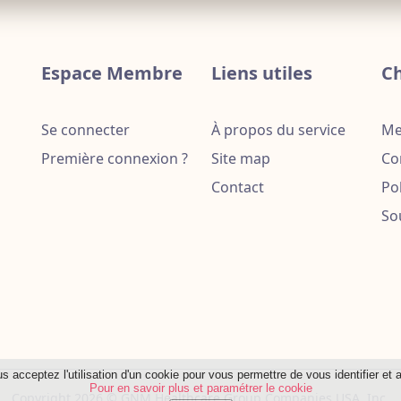
Espace Membre
Liens utiles
Ch
Se connecter
À propos du service
Me
Première connexion ?
Site map
Con
Contact
Pol
So
us acceptez lʹutilisation dʹun cookie pour vous permettre de vous identifier et
Pour en savoir plus et paramétrer le cookie
Copyright 2026 © GNM Healthcare Group Companies USA, Inc.