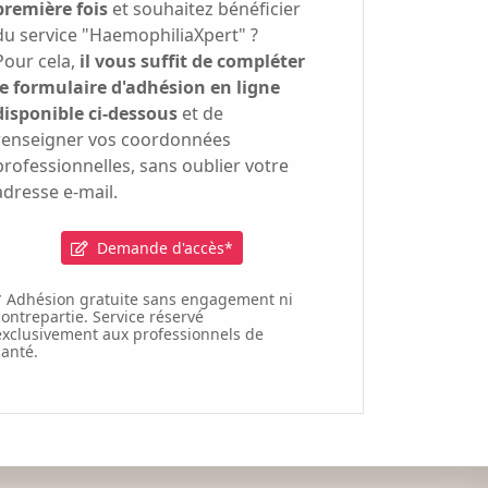
première fois
et souhaitez bénéficier
du service "HaemophiliaXpert" ?
Pour cela,
il vous suffit de compléter
le formulaire d'adhésion en ligne
disponible ci-dessous
et de
renseigner vos coordonnées
professionnelles, sans oublier votre
adresse e-mail.
Demande d'accès*
* Adhésion gratuite sans engagement ni
contrepartie. Service réservé
exclusivement aux professionnels de
santé.